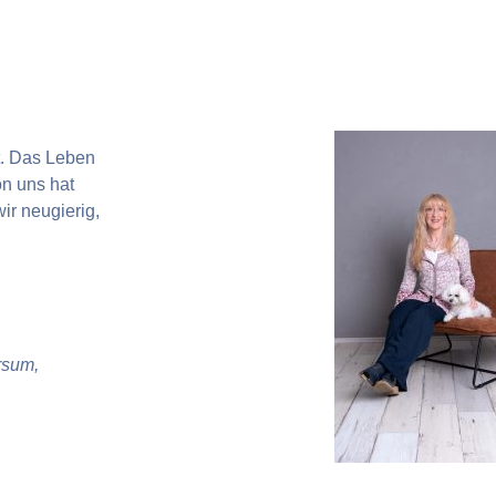
t. Das Leben
on uns hat
ir neugierig,
rsum,