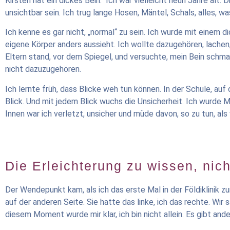
Kirsten hat ein dickes Bein.“ Ich war vielleicht neun Jahre alt.
unsichtbar sein. Ich trug lange Hosen, Mäntel, Schals, alles, 
Ich kenne es gar nicht, „normal“ zu sein. Ich wurde mit einem 
eigene Körper anders aussieht. Ich wollte dazugehören, lachen,
Eltern stand, vor dem Spiegel, und versuchte, mein Bein schmal
nicht dazuzugehören.
Ich lernte früh, dass Blicke weh tun können. In der Schule, au
Blick. Und mit jedem Blick wuchs die Unsicherheit. Ich wurde M
Innen war ich verletzt, unsicher und müde davon, so zu tun, als 
Die Erleichterung zu wissen, nich
Der Wendepunkt kam, als ich das erste Mal in der Földiklinik zu
auf der anderen Seite. Sie hatte das linke, ich das rechte. Wir 
diesem Moment wurde mir klar, ich bin nicht allein. Es gibt and