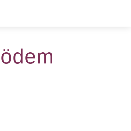
hödem