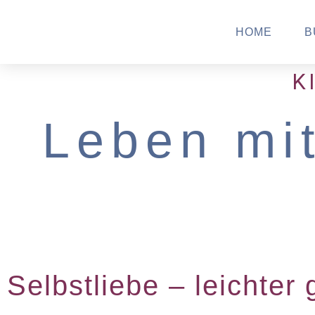
HOME
B
K
Leben mi
Selbstliebe – leichter