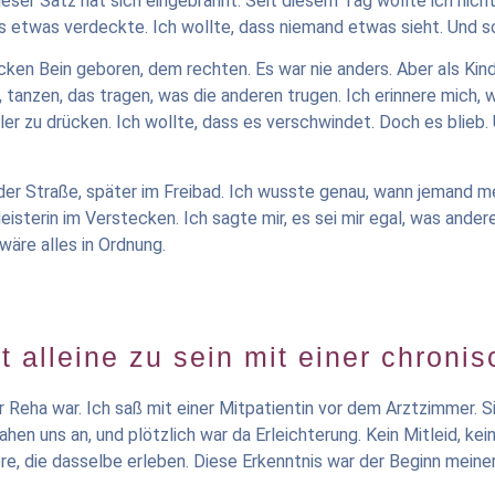
 Dieser Satz hat sich eingebrannt. Seit diesem Tag wollte ich nich
was etwas verdeckte. Ich wollte, dass niemand etwas sieht. Und s
dicken Bein geboren, dem rechten. Es war nie anders. Aber als Ki
 tanzen, das tragen, was die anderen trugen. Ich erinnere mich,
er zu drücken. Ich wollte, dass es verschwindet. Doch es blieb. 
f der Straße, später im Freibad. Ich wusste genau, wann jemand m
eisterin im Verstecken. Ich sagte mir, es sei mir egal, was ande
wäre alles in Ordnung.
t alleine zu sein mit einer chron
r Reha war. Ich saß mit einer Mitpatientin vor dem Arztzimmer. Si
sahen uns an, und plötzlich war da Erleichterung. Kein Mitleid, kei
ere, die dasselbe erleben. Diese Erkenntnis war der Beginn meiner